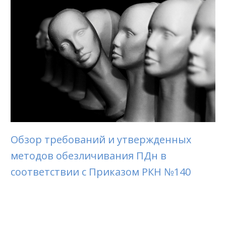
Обзор требований и утвержденных
методов обезличивания ПДн в
соответствии с Приказом РКН №140